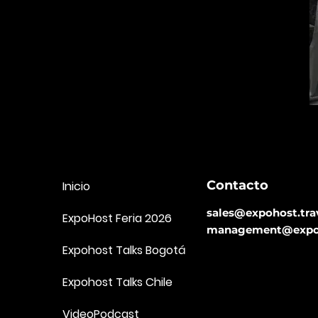
Contacto
Inicio
sales@expohost.tra
ExpoHost Feria 2026
management@expoh
Expohost Talks Bogotá
Expohost Talks Chile
VideoPodcast