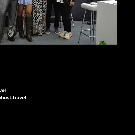
vel
ost.travel